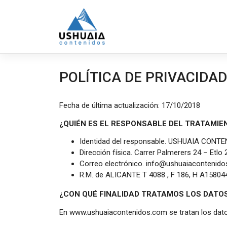
Saltar
al
contenido
POLÍTICA DE PRIVACIDAD
Fecha de última actualización: 17/10/2018
¿QUIÉN ES EL RESPONSABLE DEL TRATAMIE
Identidad del responsable. USHUAIA CONTE
Dirección física. Carrer Palmerers 24 – Etlo
Correo electrónico. info@ushuaiacontenid
R.M. de ALICANTE T 4088 , F 186, H A158044
¿CON QUÉ FINALIDAD TRATAMOS LOS DATO
En www.ushuaiacontenidos.com se tratan los datos